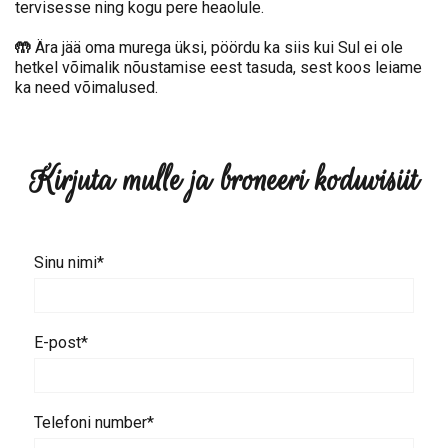
tervisesse ning kogu pere heaolule.
🤲
Ära jää oma murega üksi, pöördu ka siis kui Sul ei ole
hetkel võimalik nõustamise eest tasuda, sest koos leiame
ka need võimalused.
Kirjuta mulle ja broneeri koduvisiit
Sinu nimi
E-post
Telefoni number