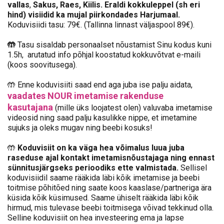
vallas
,
Sakus,
Raes, Kiilis
. Eraldi kokkuleppel (sh eri
hind) visiidid ka mujal piirkondades Harjumaal.
Koduvisiidi tasu: 79€. (Tallinna linnast väljaspool 89€).
🤲
Tasu sisaldab personaalset nõustamist Sinu kodus kuni
1.5h, arutatud info põhjal koostatud kokkuvõtvat e-maili
(koos soovitusega).
🤲 Enne koduvisiiti saad end aga juba ise palju aidata,
vaadates NOUR imetamise rakenduse
kasutajana
(mille üks loojatest olen) valuvaba imetamise
videosid ning saad palju kasulikke nippe, et imetamine
sujuks ja oleks mugav ning beebi kosuks!
🤲
Koduvisiit on ka väga hea võimalus luua juba
raseduse ajal kontakt imetamisnõustajaga ning ennast
sünnitusjärgseks perioodiks ette valmistada.
Sellisel
koduvisiidil saame rääkida läbi kõik imetamise ja beebi
toitmise põhitõed ning saate koos kaaslase/partneriga ära
küsida kõik küsimused. Saame ühiselt rääkida läbi kõik
hirmud, mis tulevase beebi toitmisega võivad tekkinud olla.
Selline koduvisiit on hea investeering ema ja lapse