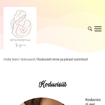
mida teen/ teenused
/
Koduvisiit enne ja pärast sünnitust
Koduvisiit
Koduvisii
di ajal