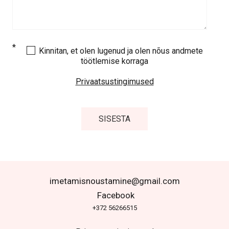
Kinnitan, et olen lugenud ja olen nõus andmete
töötlemise korraga
Privaatsustingimused
imetamisnoustamine@gmail.com
F
acebook
+372 56266515