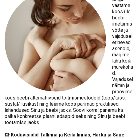
vaatame
koos üle
beebi
imetamis
võtte ja
vajadusel
erinevad
asendid,
räägime
lahti kõik
murekoha
d.
Vajadusel
näitan ja
proovime
koos beebi alternatiivseid toitmismeetodeid (tops/tass,
süstal/ lusikas) ning leiame koos parimad praktilised
lahendused Sinu ja beebi jaoks. Soovi korral panema ka
paika konkreetse plaani edaspidiseks ning Sinu ja beebi
toetamise jaoks.
🤲 K
oduvisiidid
Tallinna ja Keila linnas
,
Harku ja Saue